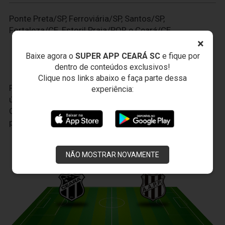
Ponte Preta/SP, Ferroviária/SP, Santos/SP,
Fortaleza/CE, Estoril Praia/POR e Ceará/CE.
×
Baixe agora o
SUPER APP CEARÁ SC
e fique por
dentro de conteúdos exclusivos!
Clique nos links abaixo e faça parte dessa
Faça seu cadastro no
VozaoID.com
, é a sua conta
experiência:
única para todo o universo do Ceará Sporting Club.
Com ela, você terá uma experiência cada vez mais
personalizada.
JOGOS DO
VOZÃO
NÃO MOSTRAR NOVAMENTE