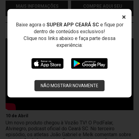
MAIS INFORMAÇÕES
COMPRE AQUI SEU
INGRESSO
×
Baixe agora o
SUPER APP CEARÁ SC
e fique por
dentro de conteúdos exclusivos!
VOZÃO
TV
Clique nos links abaixo e faça parte dessa
experiência:
NÃO MOSTRAR NOVAMENTE
10 de Abril
Um novo produto chegou à Vozão TV! O PodFalar,
Alvinegro, podcast oficial do Ceará SC. No terceiro
episódio, os atletas João Gabriel e Melk comentam sobre