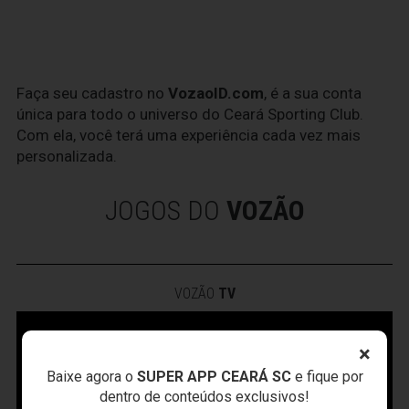
Faça seu cadastro no
VozaoID.com
, é a sua conta
única para todo o universo do Ceará Sporting Club.
Com ela, você terá uma experiência cada vez mais
personalizada.
JOGOS DO
VOZÃO
VOZÃO
TV
×
Baixe agora o
SUPER APP CEARÁ SC
e fique por
dentro de conteúdos exclusivos!