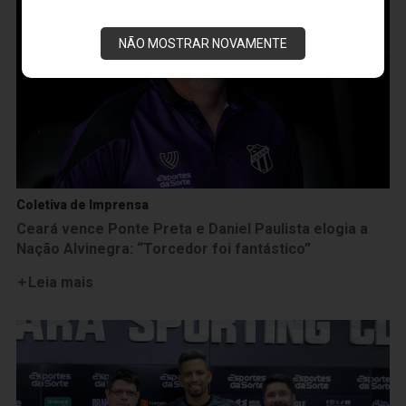
NÃO MOSTRAR NOVAMENTE
Coletiva de Imprensa
Ceará vence Ponte Preta e Daniel Paulista elogia a
Nação Alvinegra: “Torcedor foi fantástico”
Leia mais