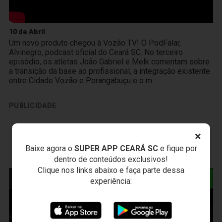
10 de Abril
Um novo produto chegou à Vozão TV! O PodFalar,
Alvinegro, podcast oficial do Ceará SC. No terceiro
episódio, os atletas João Gabriel e Melk comentam sobre
a transição da base ao profissional, a integração existente
entre Cidade Vozão e Porangabuçu e o m
PUBLICIDADE
×
Baixe agora o
SUPER APP CEARÁ SC
e fique por
dentro de conteúdos exclusivos!
Clique nos links abaixo e faça parte dessa
NOTÍCIAS RELACIONADAS
experiência: