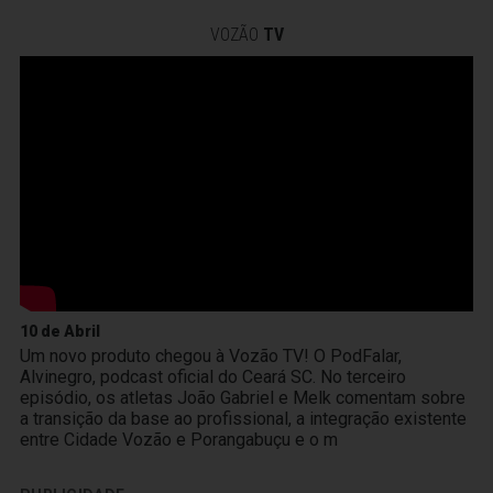
VOZÃO
TV
10 de Abril
Um novo produto chegou à Vozão TV! O PodFalar,
Alvinegro, podcast oficial do Ceará SC. No terceiro
episódio, os atletas João Gabriel e Melk comentam sobre
a transição da base ao profissional, a integração existente
entre Cidade Vozão e Porangabuçu e o m