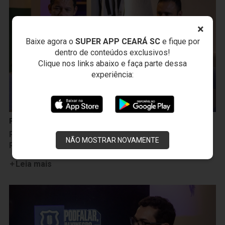
×
Baixe agora o
SUPER APP CEARÁ SC
e fique por
dentro de conteúdos exclusivos!
Clique nos links abaixo e faça parte dessa
experiência:
Podcast
PodFalar, Alvinegro: 6º episódio do podcast recebe
NÃO MOSTRAR NOVAMENTE
Rennato Bennata e Diego Ângelo
Leia mais