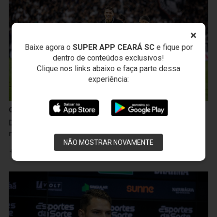
×
Baixe agora o
SUPER APP CEARÁ SC
e fique por
dentro de conteúdos exclusivos!
Clique nos links abaixo e faça parte dessa
experiência:
Ceará Sporting Club
Decisivo contra a Ponte Preta, Lucca celebra gol e
mira mais vitórias: “Vamos para cima”
NÃO MOSTRAR NOVAMENTE
Leia mais