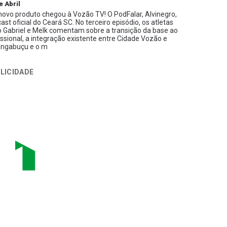
e Abril
ovo produto chegou à Vozão TV! O PodFalar, Alvinegro,
ast oficial do Ceará SC. No terceiro episódio, os atletas
 Gabriel e Melk comentam sobre a transição da base ao
issional, a integração existente entre Cidade Vozão e
ngabuçu e o m
LICIDADE