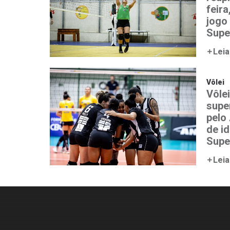
feir
jogo
Supe
Leia
Vôlei
Vôlei
supe
pelo
de id
Supe
Leia