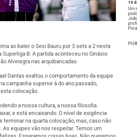
10 d
Um n
podc
João
prof
Pora
PUB
ima ao bater o Sesi Bauru por 3 sets a 2 nesta
a Superliga B. A partida aconteceu no Ginásio
ão Alvinegra nas arquibancadas.
phael Dantas exaltou o comportamento da equipe
ma campanha superior à do ano passado,
sexta colocação.
dendo a nossa cultura, a nossa filosofia.
xar, e está encaixando. O nível de exigência
 terminar na quarta colocação, mas, caso não
As equipes vão nos respeitar. Temos um
e felizes. Esperamos coisas boas. Não queremos