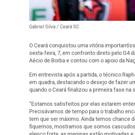
Gabriel Silva / Ceará SC
O Ceará conquistou uma vitória importantíss
sexta-feira, 7, em confronto direto pelo G4 d
Aécio de Borba e contou com o apoio da Naç
Em entrevista após a partida, o técnico Ra
em quadra, destacando o desejo de fazer u
quando o Ceará finalizou a primeira fase na 
“Estamos satisfeitos por elas estarem enten
Precisávamos de tempo para o trabalho encai
tem que ser máximo. Ainda temos chance de
fiquemos, mostramos que somos cascudos. 
elenco forte, as meninas estão motivadas 