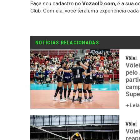
Faça seu cadastro no
VozaoID.com
, é a sua 
Club. Com ela, você terá uma experiência cada
NOTÍCIAS RELACIONADAS
Vôlei
Vôle
pelo
part
camp
Supe
Leia
Vôlei
Vôlei
reap