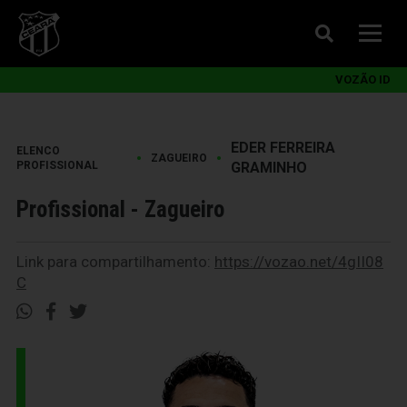
VOZÃO ID
EDER FERREIRA
ELENCO
•
•
ZAGUEIRO
PROFISSIONAL
GRAMINHO
Profissional - Zagueiro
Link para compartilhamento:
https://vozao.net/4gII08
C