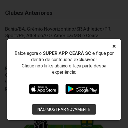
Clubes Anteriores
Bahia/BA, Grêmio Novorizontino/SP, Athletico/PR,
Sport/PE, Atlético/GO, América/MG e Ceará.
×
Baixe agora o
SUPER APP CEARÁ SC
e fique por
dentro de conteúdos exclusivos!
Clique nos links abaixo e faça parte dessa
Faça seu cadastro no
VozaoID.com
, é a sua conta
experiência:
única para todo o universo do Ceará Sporting Club.
Com ela, você terá uma experiência cada vez mais
personalizada.
JOGOS DO
VOZÃO
NÃO MOSTRAR NOVAMENTE