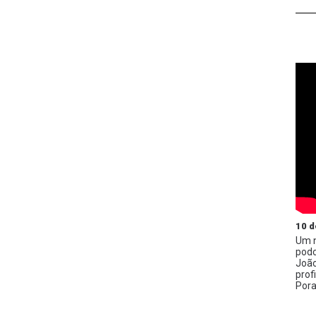
10 d
Um n
podc
João
prof
Pora