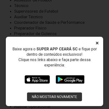
Técnico
Supervisores de Futebol
Auxiliar Técnico
Coordenador de Saúde e Performance
Preparador Físico
Preparador de Goleiros
Coordenador de Análise de Mercado e
×
Desempenho
Baixe agora o
SUPER APP CEARÁ SC
e fique por
Analistas de Mercado
dentro de conteúdos exclusivos!
Analista de Desempenho
Clique nos links abaixo e faça parte dessa
Médicos
experiência:
Fisioterapeutas
Fisiologista
Nutricionistas
Psicóloga
Dentista
Roupeiros
NÃO MOSTRAR NOVAMENTE
Massagistas
Auxiliar Operacional