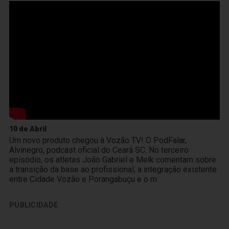
10 de Abril
Um novo produto chegou à Vozão TV! O PodFalar,
Alvinegro, podcast oficial do Ceará SC. No terceiro
episódio, os atletas João Gabriel e Melk comentam sobre
a transição da base ao profissional, a integração existente
entre Cidade Vozão e Porangabuçu e o m
PUBLICIDADE