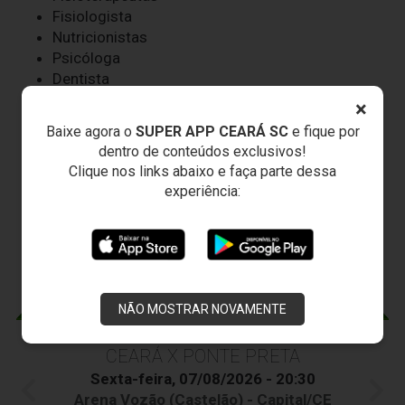
Fisiologista
Nutricionistas
Psicóloga
Dentista
Roupeiros
×
Massagistas
Baixe agora o
SUPER APP CEARÁ SC
e fique por
Auxiliar Operacional
dentro de conteúdos exclusivos!
Clique nos links abaixo e faça parte dessa
JOGOS DO
VOZÃO
experiência:
NÃO MOSTRAR NOVAMENTE
CEARÁ X PONTE PRETA
Sexta-feira, 07/08/2026 - 20:30
Arena Vozão (Castelão) - Capital/CE