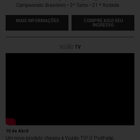
Campeonato Brasileiro • 2º Turno • 21 ª Rodada
MAIS INFORMAÇÕES
COMPRE AQUI SEU
INGRESSO
VOZÃO
TV
10 de Abril
Um novo produto chegou à Vozão TV! O PodFalar,