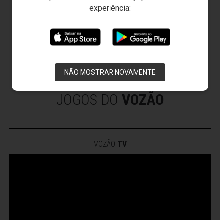
experiência:
Fisiologista
Nutricionistas
Psicóloga
Dentista
Roupeiros
Massagistas
NÃO MOSTRAR NOVAMENTE
Auxiliar Operacional
JOGOS DO
VOZÃO
VOZÃO
TV