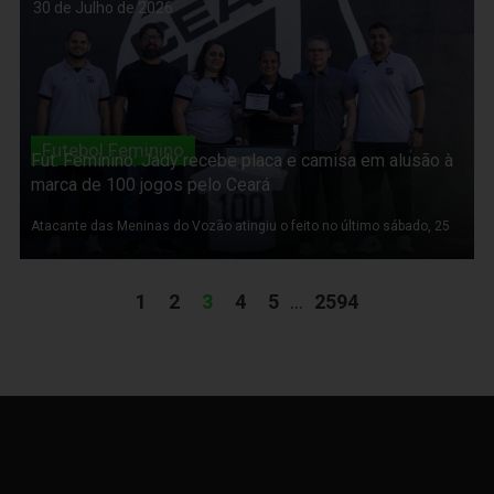
30 de Julho de 2026
Futebol Feminino
Fut. Feminino: Jady recebe placa e camisa em alusão à
marca de 100 jogos pelo Ceará
Atacante das Meninas do Vozão atingiu o feito no último sábado, 25
1
2
3
4
5
...
2594