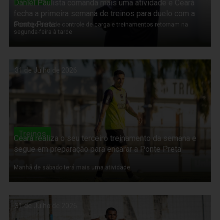
Daniel Paulista comanda mais uma atividade e Ceará
fecha a primeira semana de treinos para duelo com a
Ponte Preta
Domingo será de controle de carga e treinamentos retornam na
segunda-feira à tarde
31 de Julho de 2026
Treinos
Ceará realiza o seu terceiro treinamento da semana e
segue em preparação para encarar a Ponte Preta
Manhã de sábado terá mais uma atividade
31 de Julho de 2026