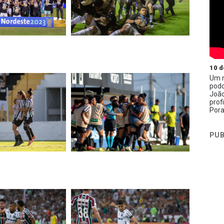
10 d
Um n
podc
João
prof
Pora
PUB