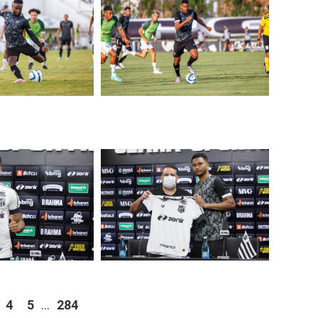
4
5
...
284