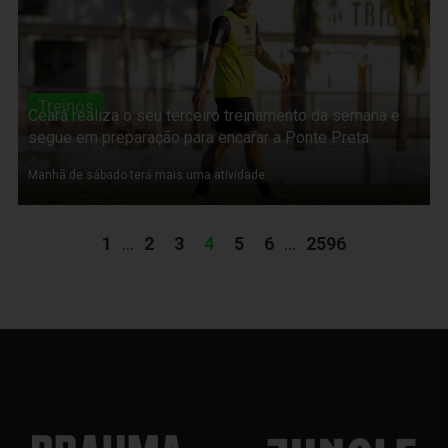
Treinos
Ceará realiza o seu terceiro treinamento da semana e
segue em preparação para encarar a Ponte Preta
Manhã de sábado terá mais uma atividade
1
...
2
3
4
5
6
...
2596