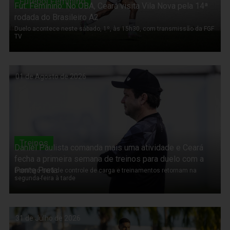
Futebol Feminino
Fut. Feminino: No OBA, Ceará visita Vila Nova pela 14ª
rodada do Brasileiro A2
Duelo acontece neste sábado, 1º, às 15h30, com transmissão da FGF
TV
01 de Agosto de 2026
Treinos
Daniel Paulista comanda mais uma atividade e Ceará
fecha a primeira semana de treinos para duelo com a
Ponte Preta
Domingo será de controle de carga e treinamentos retornam na
segunda-feira à tarde
31 de Julho de 2026